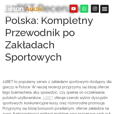
22BET Recenzja
Polska: Kompletny
Przewodnik po
Zakładach
Sportowych
WPROWADZENIE
22BET to popularny serwis z zakładami sportowymi dostępny dla
graczy w Polsce. W naszej recenzji przyjrzymy się bliżej ofercie
tego bukmachera, aby sprawdzić, czy spełnia on oczekiwania
polskich użytkowników.
22BET
oferuje szeroki wybór dyscyplin
sportowych, konkurencyjne kursy oraz różnorodne promocje.
Przyjrzymy się bliżej bonusom powitalnym, ofercie zakładów na
żywo, funkcjonalności aplikacji mobilnej oraz procesowi cash out.