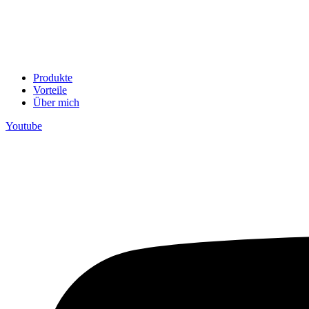
Produkte
Vorteile
Über mich
Youtube