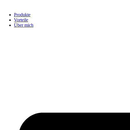
Skip
to
Produkte
content
Vorteile
Über mich